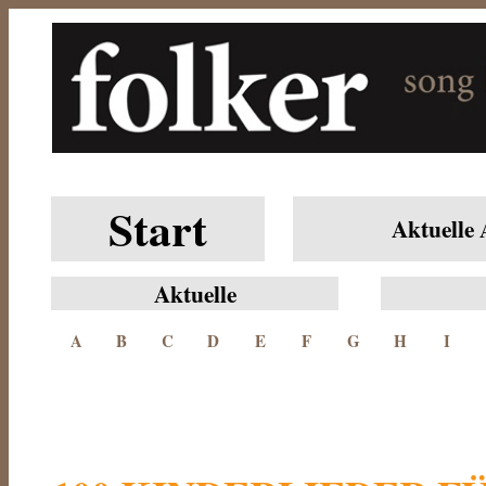
Start
Aktuelle
Aktuelle
A
B
C
D
E
F
G
H
I