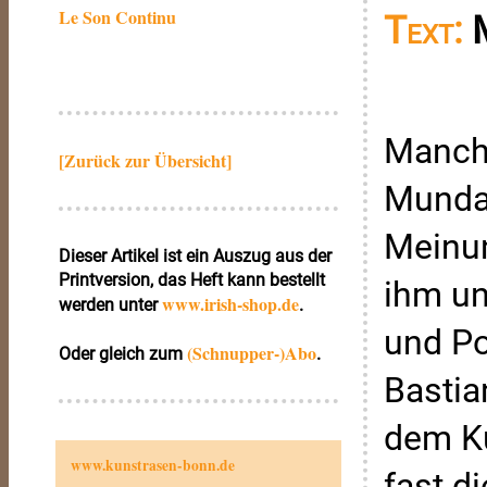
Le Son Continu
Text:
Manchm
[Zurück zur Übersicht]
Mundar
Meinun
Dieser Artikel ist ein Auszug aus der
Printversion, das Heft kann bestellt
ihm un
www.irish‑shop.de
werden unter
.
und Po
(Schnupper-)Abo
Oder gleich zum
.
Bastia
dem Ku
www.kunstrasen-bonn.de
fast d