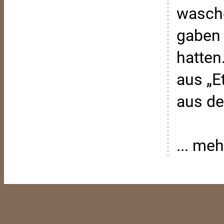
wasch
gaben 
hatten
aus „E
aus de
... meh