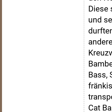
Diese 
und se
durfte
andere
Kreuz
Bamber
Bass, 
fränki
transp
Cat Ba