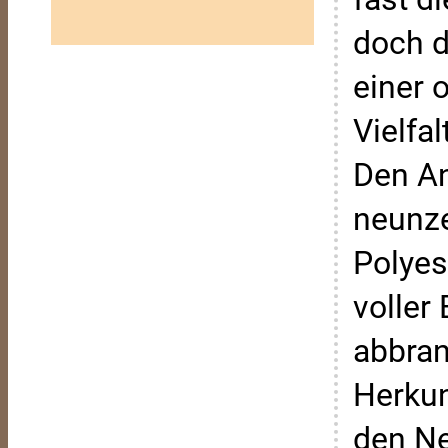
doch d
einer 
Vielfa
Den An
neunze
Polyes
voller
abbran
Herkun
den Ne