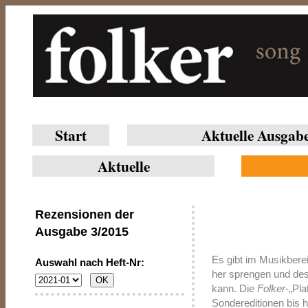
Start
Aktuelle Ausgab
Aktuelle
Rezensionen der
Ausgabe
3/2015
Es gibt im Musikbere
Auswahl nach Heft-Nr:
her sprengen und desh
kann. Die
Folker
-„Pl
Sondereditionen bis 