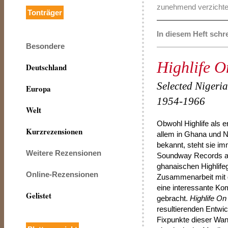
zunehmend verzichte
Tonträger
In diesem Heft schr
Besondere
Highlife 
Deutschland
Selected Niger
Europa
1954-1966
Welt
Obwohl Highlife als e
Kurzrezensionen
allem in Ghana und Ni
bekannt, steht sie i
Weitere Rezensionen
Soundway Records aus
ghanaischen
Highlife
Online-Rezensionen
Zusammenarbeit mit 
eine interessante Ko
Gelistet
gebracht.
Highlife O
resultierenden Entwi
Fixpunkte dieser Wa