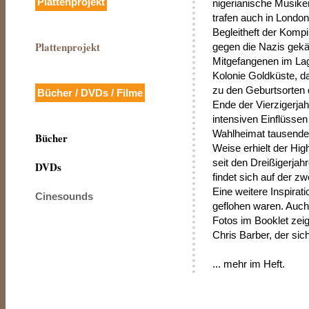
Plattenprojekt
nigerianische Musiker
trafen auch in London
Begleitheft der Kompil
Plattenprojekt
gegen die Nazis gekä
Mitgefangenen im Lage
Kolonie Goldküste, d
zu den Geburtsorten d
Bücher / DVDs / Filme
Ende der Vierzigerja
intensiven Einflüssen
Wahlheimat tausender
Bücher
Weise erhielt der Hi
seit den Dreißigerjah
DVDs
findet sich auf der 
Eine weitere Inspirat
Cinesounds
geflohen waren. Auch 
Fotos im Booklet zei
Chris Barber, der sic
... mehr im Heft.