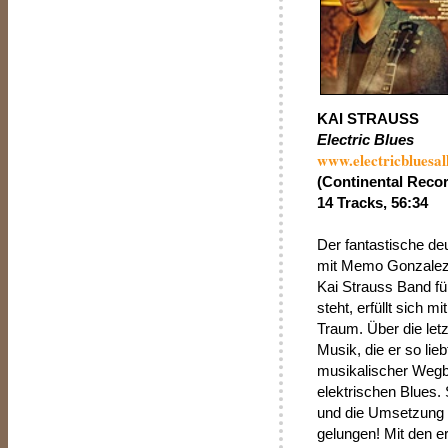
KAI STRAUSS
Electric Blues
www.electricbluesal
(Continental Reco
14 Tracks, 56:34
Der fantastische deu
mit Memo Gonzalez 
Kai Strauss Band fü
steht, erfüllt sich 
Traum. Über die let
Musik, die er so lie
musikalischer Wegbeg
elektrischen Blues. 
und die Umsetzung s
gelungen! Mit den e