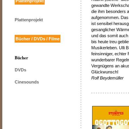
Plattenprojekt
gewandte Werkschau
die ihm besonders 
aufgenommen. Das 
Plattenprojekt
ist sensibel heraus
gesanglicher Wärme
und das somit auch e
Bücher / DVDs / Filme
bis heute treu gebli
Musikerleben. Ulli B
feinsinniger, echter
Bücher
wunderbarer Regelm
Vergnügens an akust
DVDs
Glückwunsch!
Rolf Beydemüller
Cinesounds