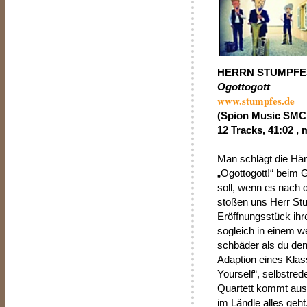
HERRN STUMPFES
Ogottogott
www.stumpfes.de
(Spion Music SMC
12 Tracks, 41:02 , 
Man schlägt die Hä
„Ogottogott!“ beim
soll, wenn es nach 
stoßen uns Herr St
Eröffnungsstück ih
sogleich in einem w
schbäder als du den
Adaption eines Klas
Yourself“, selbstre
Quartett kommt aus
im Ländle alles geht