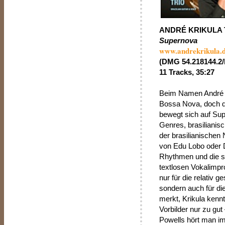
ANDRÉ KRIKULA 
Supernova
www.andrekrikula.
(DMG 54.218144.2/
11 Tracks, 35:27
Beim Namen André Kr
Bossa Nova, doch di
bewegt sich auf Su
Genres, brasilianis
der brasilianische
von Edu Lobo oder 
Rhythmen und die s
textlosen Vokalimpro
nur für die relativ 
sondern auch für d
merkt, Krikula kennt
Vorbilder nur zu gu
Powells hört man i