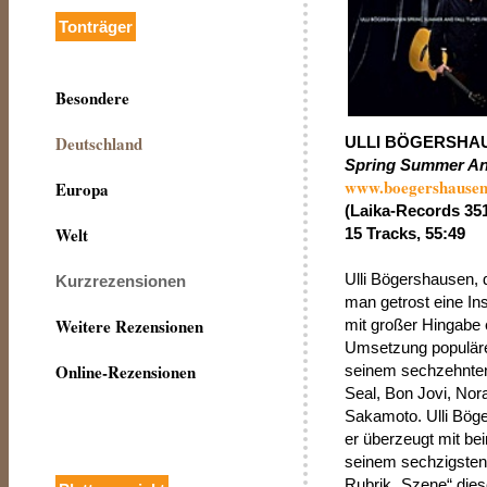
Tonträger
Besondere
Deutschland
ULLI BÖGERSHA
Spring Summer And
www.boegershausen
Europa
(Laika-Records 35
Welt
15 Tracks, 55:49
Ulli Bögershausen, 
Kurzrezensionen
man getrost eine Ins
Weitere Rezensionen
mit großer Hingabe 
Umsetzung populäre
Online-Rezensionen
seinem sechzehnten
Seal, Bon Jovi, Nor
Sakamoto. Ulli Böge
er überzeugt mit bei
seinem sechzigsten
Rubrik „Szene“ dies