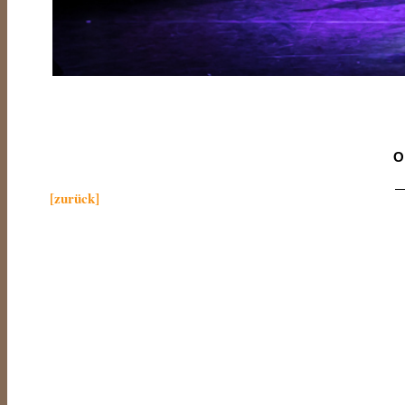
O
—
[zurück]