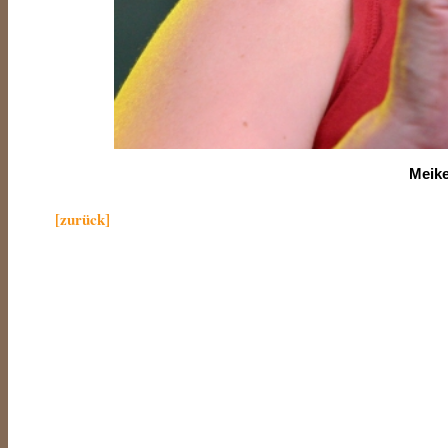
Meike
[zurück]