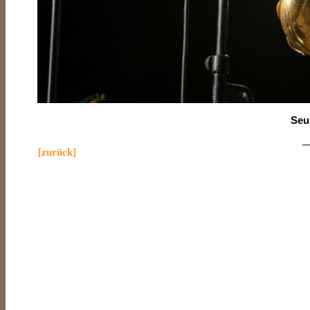
Seu
—
[zurück]