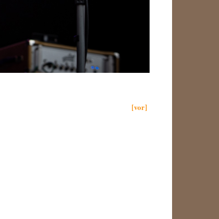
[vor]