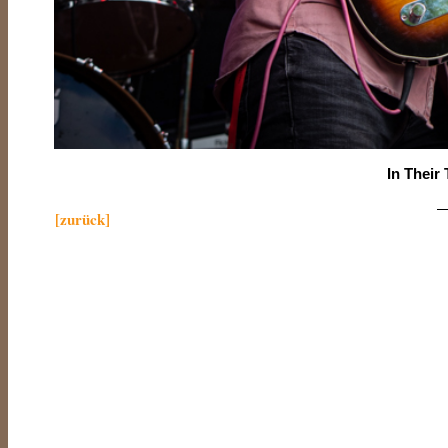
In Their
—
[zurück]