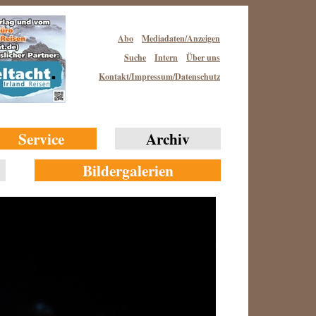
Abo
Mediadaten/Anzeigen
Suche
Intern
Über uns
Kontakt/Impressum/Datenschutz
Service
Archiv
Bildergalerien