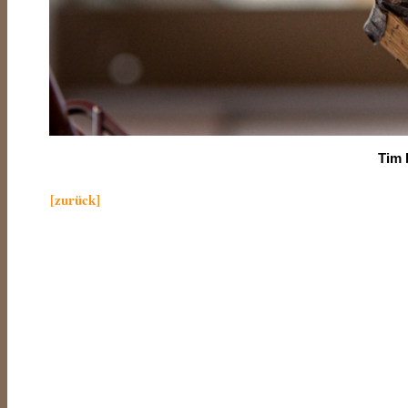
Tim 
[zurück]