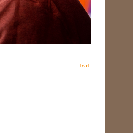
[vor]