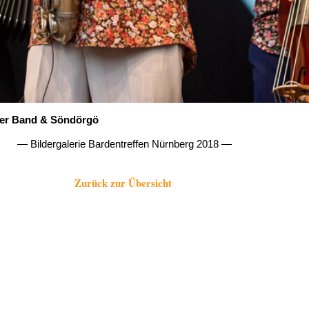
er Band & Söndörgö
— Bildergalerie Bardentreffen Nürnberg 2018 —
Zurück zur Übersicht