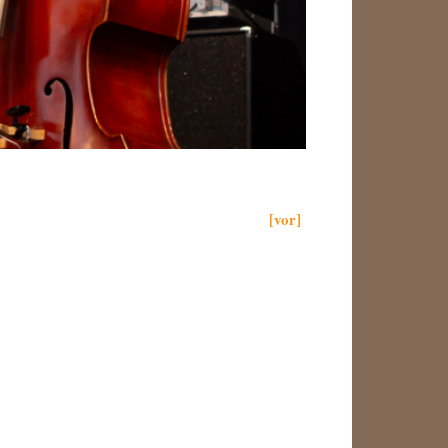
[vor]