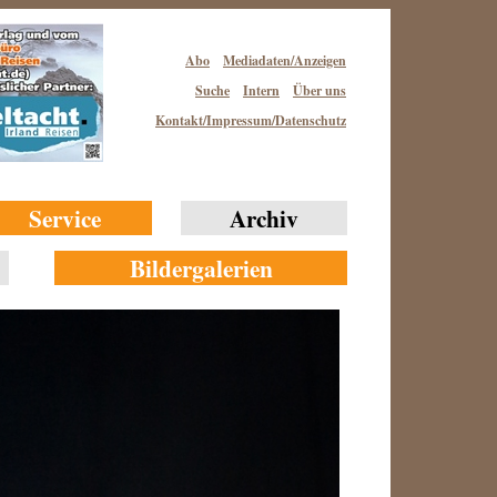
Abo
Mediadaten/Anzeigen
Suche
Intern
Über uns
Kontakt/Impressum/Datenschutz
Service
Archiv
Bildergalerien