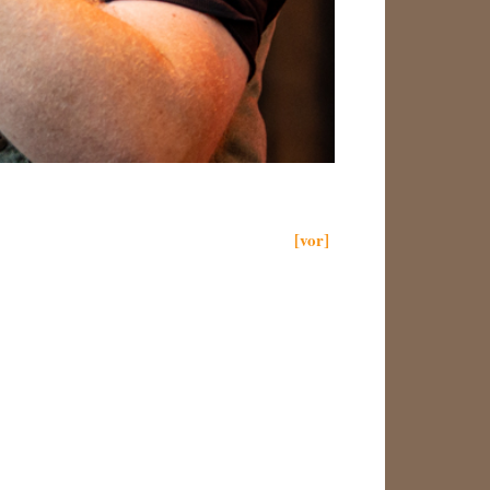
[vor]