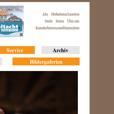
Abo
Mediadaten/Anzeigen
Suche
Intern
Über uns
Kontakt/Impressum/Datenschutz
Service
Archiv
Bildergalerien