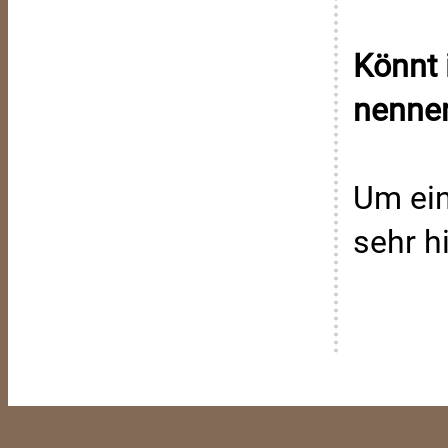
Könnt 
nenne
Um ein
sehr hi