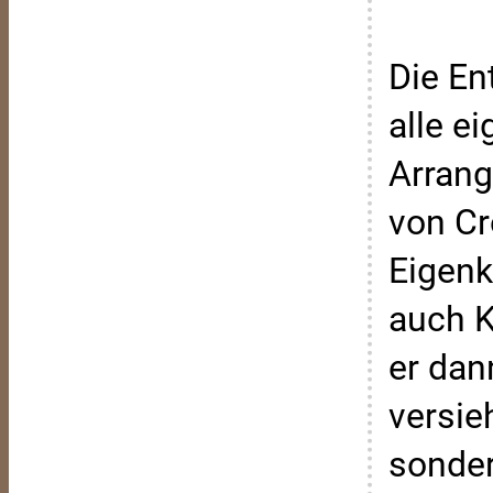
Die En
alle e
Arran
von C
Eigenk
auch K
er dan
versieh
sonder