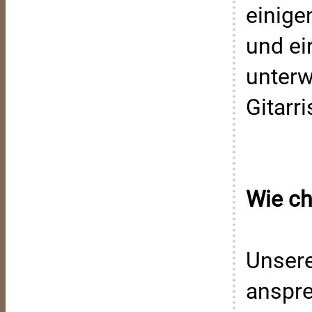
einige
und ei
unterw
Gitarri
Wie cha
Unsere
anspre