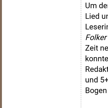
Um dem
Lied u
Leseri
Folker
Zeit n
konnte
Redakt
und 5+
Bogen 