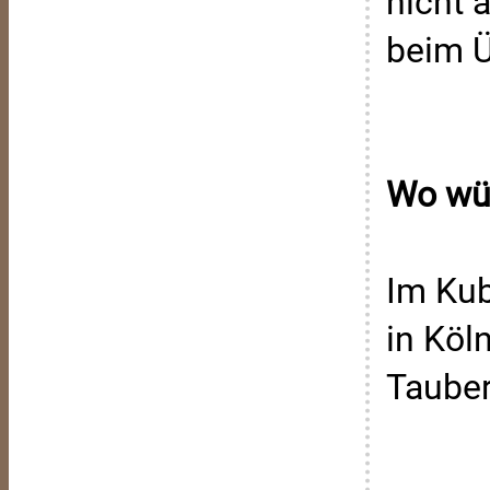
nicht 
beim 
Wo wür
Im Kub
in Köl
Tauber