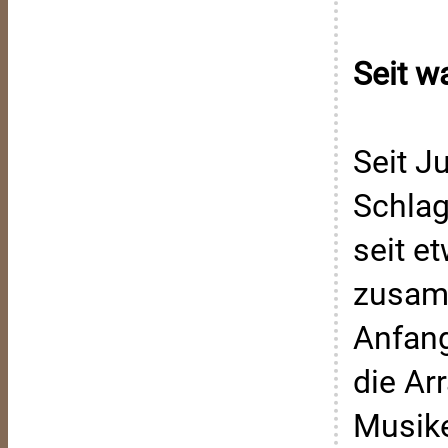
Seit w
Seit J
Schlag
seit e
zusamm
Anfang
die Ar
Musike