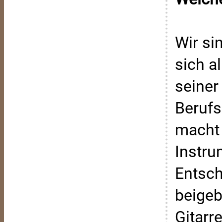
Wir si
sich a
seiner
Berufs
macht 
Instru
Entsch
beigeb
Gitarr