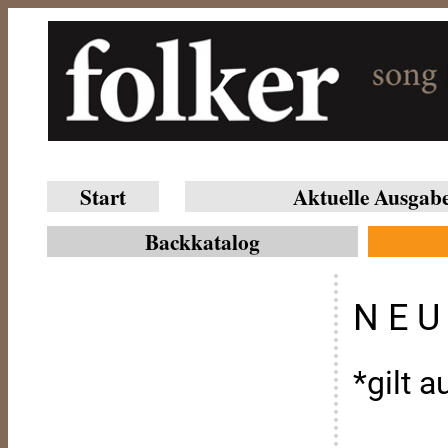
Start
Aktuelle Ausgab
Backkatalog
N E 
*gilt 