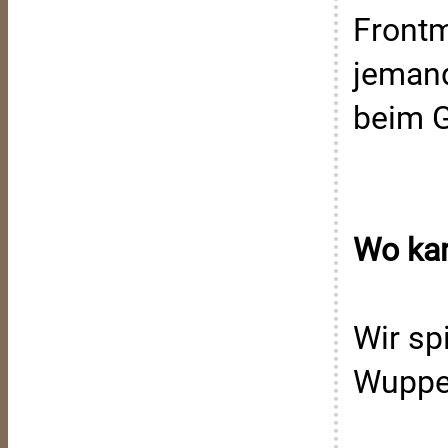
Frontm
jemand
beim G
Wo ka
Wir sp
Wupper