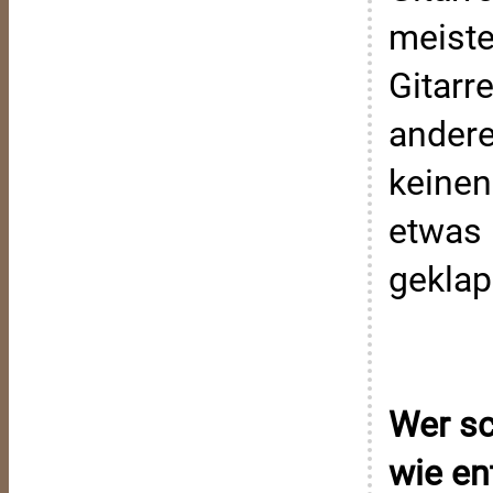
meiste
Gitarr
andere
keinen
etwas 
geklap
Wer sc
wie en