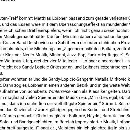
ten-Treff kommt Matthias Loibner, passend zum gerade verlebten G
, und das Essen wäre mit dem Überraschungseffekt an mundender V
erreichischen Drehleierspielers, wenn ich nicht genau diese höchs
er Musik gemacht hätte. Die fünf Minuten dauern also schon länger u
er Grazer Band Deishovida den Schritt von der österreichischen Pro
 damals hieß, eine Mischung aus „Zigeunermusik des Balkan, zentra
r Klezmer, Neuer Musik, Minimal, Jazz, Pop, Funk oder Reggae“. So 
en Weltmusik lag, drei der vier Mitglieder – Loibner eingerechnet –
Projekt des Sandy Lopicic Orkestar an, und Loibners exzentrisches
u.
päter wohnten er und die Sandy-Lopicic-Sängerin Nataša Mirkovic ku
 Dann zog es Loibner in einen anderen Bezirk und in die weite Welt.
Aufnahme von Schuberts
Winterreise
kann als Klassiker gelten. Darü
 in möglichst vielen Spielarten der Musik neu. „Mir ist es egal, ob ic
r nur, dass ich sicherlich der vielfältigste Spieler bin.“ Stimmt. Seit
nd das Klavier als Zwanzigjähriger gegen das Kurbel- und Streichin
n Genres gemacht. Ob in imaginärer Folklore, Haydn-, Barock- und S
 Solo- und Bandgeschichten im Bereich improvisierter Musik, Loibner
hr breit aufgestellt“, sagt er. „Meistens bin ich gleichzeitig in bis z