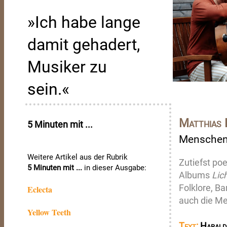
»Ich habe lange
damit gehadert,
Musiker zu
sein.«
Matthias 
5 Minuten mit ...
Menschen-
Weitere Artikel aus der Rubrik
Zutiefst poe
5 Minuten mit ...
in dieser Ausgabe:
Albums
Lic
Folklore, B
Eclecta
auch die M
Yellow Teeth
Text:
Harald