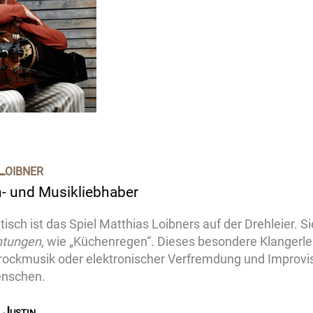
Loibner
 und Musikliebhaber
tisch ist das Spiel Matthias Loibners auf der Drehleier. Si
htungen
, wie „Küchenregen“. Dieses besondere Klangerleb
arockmusik oder elektronischer Verfremdung und Improvisat
enschen.
 Justin