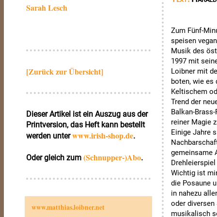
Sarah Lesch
Zum Fünf-Minu
speisen vegan
Musik des öst
1997 mit sein
[Zurück zur Übersicht]
Loibner mit d
boten, wie es
Keltischem ode
Trend der neu
Balkan-Brass-
Dieser Artikel ist ein Auszug aus der
reiner Magie z
Printversion, das Heft kann bestellt
Einige Jahre s
www.irish‑shop.de
werden unter
.
Nachbarschaft.
gemeinsame 
(Schnupper-)Abo
Oder gleich zum
.
Drehleierspiel
Wichtig ist mi
die Posaune u
in nahezu alle
oder diversen
www.matthias.loibner.net
musikalisch se