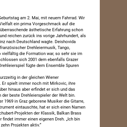
eburtstag am 2. Mai, mit neuem Fahrrad. Wir
ielfalt ein prima Vorgeschmack auf die
t überraschende ästhetische Erfahrung schon
nd reichen zurück ins vorige Jahrhundert, als
vinz nach Deutschland wagte. Deishovida
lfranzösischer Drehleiermusik, Tango,
vielfältig die Formation war, so sehr sie im
 schlossen sich 2001 dem ebenfalls Grazer
 Drehleierspiel fügte dem Ensemble Spuren
rzzeitig in der gleichen Wiener
 Er spielt immer noch mit Mirkovic, ihre
ber hinaus aber erfindet er sich und das
h der beste Drehleierspieler der Welt bin.
 der 1969 in Graz geborene Musiker die Gitarre,
strument eintauschte, hat er sich einen Namen
chubert-Projekten der Klassik, Balkan Brass
 findet immer einen eigenen Dreh. „Ich bin
u zehn Projekten aktiv.“