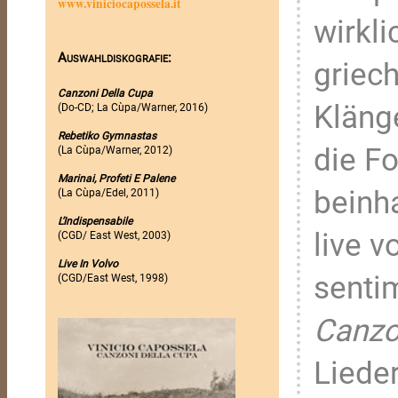
www.viniciocapossela.it
wirkli
Auswahldiskografie:
griec
Canzoni Della Cupa
Kläng
(Do-CD; La Cùpa/Warner, 2016)
Rebetiko Gymnastas
die F
(La Cùpa/Warner, 2012)
Marinai, Profeti E Palene
beinha
(La Cùpa/Edel, 2011)
L’Indispensabile
live v
(CGD/ East West, 2003)
Live In Volvo
senti
(CGD/East West, 1998)
Canzo
Liede