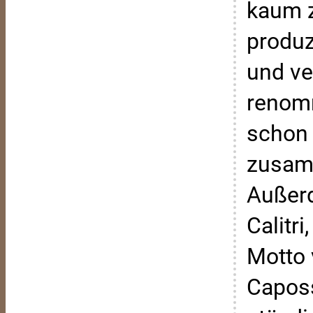
kaum z
produz
und ve
renomm
schon 
zusamm
Außerd
Calitr
Motto 
Caposs