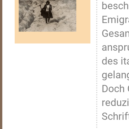
besch
Emigra
Gesam
anspr
des i
gelang
Doch 
reduzi
Schrif