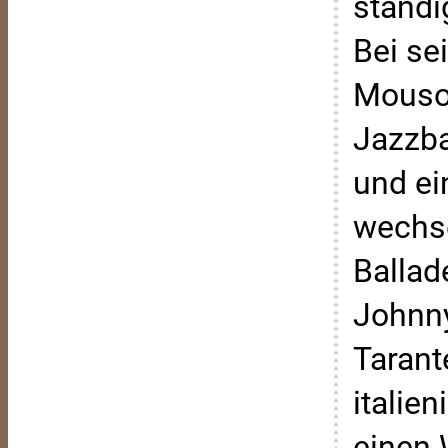
ständi
Bei se
Mouson
Jazzba
und ei
wechse
Ballad
Johnny
Tarant
italie
einen 