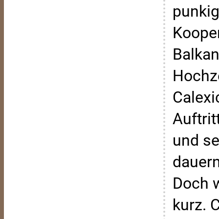
punkig
Kooper
Balkan
Hochze
Calexi
Auftri
und se
dauern
Doch w
kurz. C