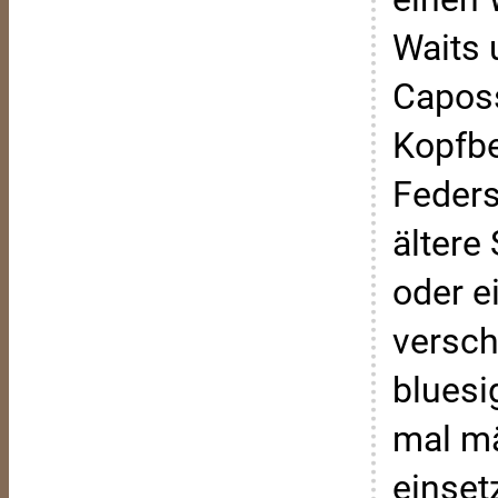
Waits 
Caposs
Kopfb
Feders
ältere
oder e
versch
bluesi
mal mä
einset